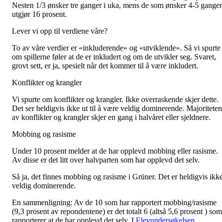
Nesten 1/3 ønsker tre ganger i uka, mens de som ønsker 4-5 ganger
utgjør 16 prosent.
Lever vi opp til verdiene våre?
To av våre verdier er «inkluderende» og «utviklende». Så vi spurte
om spillerne føler at de er inkludert og om de utvikler seg. Svaret,
grovt sett, er ja, spesielt når det kommer til å være inkludert.
Konflikter og krangler
Vi spurte om konflikter og krangler. Ikke overraskende skjer dette.
Det ser heldigvis ikke ut til å være veldig dominerende. Majoriteten
av konflikter og krangler skjer en gang i halvåret eller sjeldnere.
Mobbing og rasisme
Under 10 prosent melder at de har opplevd mobbing eller rasisme.
Av disse er det litt over halvparten som har opplevd det selv.
Så ja, det finnes mobbing og rasisme i Grüner. Det er heldigvis ikk
veldig dominerende.
En sammenligning: Av de 10 som har rapportert mobbing/rasisme
(9,3 prosent av repondentene) er det totalt 6 (altså 5,6 prosent ) som
rapporterer at de har opplevd det selv. I
Elevundersøkelsen