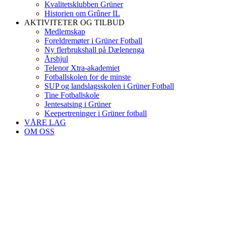
Kvalitetsklubben Grüner
Historien om Grûner IL
AKTIVITETER OG TILBUD
Medlemskap
Foreldremøter i Grüner Fotball
Ny flerbrukshall på Dælenenga
Årshjul
Telenor Xtra-akademiet
Fotballskolen for de minste
SUP og landslagsskolen i Grüner Fotball
Tine Fotballskole
Jentesatsing i Grüner
Keepertreninger i Grüner fotball
VÅRE LAG
OM OSS