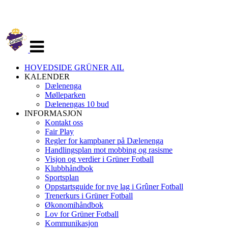
Veksle
navigasjon
HOVEDSIDE GRÜNER AIL
KALENDER
Dælenenga
Mølleparken
Dælenengas 10 bud
INFORMASJON
Kontakt oss
Fair Play
Regler for kampbaner på Dælenenga
Handlingsplan mot mobbing og rasisme
Visjon og verdier i Grüner Fotball
Klubbhåndbok
Sportsplan
Oppstartsguide for nye lag i Grûner Fotball
Trenerkurs i Grüner Fotball
Økonomihåndbok
Lov for Grüner Fotball
Kommunikasjon