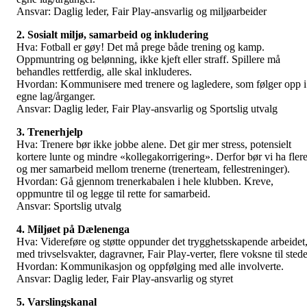
Ansvar: Daglig leder, Fair Play-ansvarlig og miljøarbeider
2. Sosialt miljø, samarbeid og inkludering
Hva: Fotball er gøy! Det må prege både trening og kamp.
Oppmuntring og belønning, ikke kjeft eller straff. Spillere må
behandles rettferdig, alle skal inkluderes.
Hvordan: Kommunisere med trenere og lagledere, som følger opp i
egne lag/årganger.
Ansvar: Daglig leder, Fair Play-ansvarlig og Sportslig utvalg
3. Trenerhjelp
Hva: Trenere bør ikke jobbe alene. Det gir mer stress, potensielt
kortere lunte og mindre «kollegakorrigering». Derfor bør vi ha fler
og mer samarbeid mellom trenerne (trenerteam, fellestreninger).
Hvordan: Gå gjennom trenerkabalen i hele klubben. Kreve,
oppmuntre til og legge til rette for samarbeid.
Ansvar: Sportslig utvalg
4. Miljøet på Dælenenga
Hva: Videreføre og støtte oppunder det trygghetsskapende arbeidet
med trivselsvakter, dagravner, Fair Play-verter, flere voksne til stede
Hvordan: Kommunikasjon og oppfølging med alle involverte.
Ansvar: Daglig leder, Fair Play-ansvarlig og styret
5. Varslingskanal