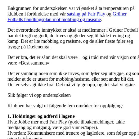
Bakgrunnen for undersøkelsen var vi ønsket å ta temperaturen på
klubben i forbindelse med vår
satsing på Fair Play
og
Grüner
Fotballs handlingsplan mot mobbing og rasisme
.
Det overordnede inntrykket er altså at medlemmer i Grüner Fotball
har det trygt og godt, de trives og gleder seg til både trening og
kamp. Det er lite mobbing og rasisme, og de aller fleste føler seg
trygge på Dælenenga.
Det er bra, det er sånn det skal være – og i tråd med vår visjon om 
være «Best sammen».
Det er samtidig noen som ikke trives, som føler seg utrygge, og so
melder at de er utsatt for mobbing/rasisme, eller sett andre bli det.
Det er selvsagt ikke bra. Det må vi følge opp, og det skal vi gjøre.
Slik følger vi opp undersøkelsen
Klubben har valgt ut følgende fem områder for oppfølging:
1. Holdninger og adferd i lagene
Hva: Jobbe mer med Fair Play (gode tilbakemeldinger, takle
medgang og motgang, være god vinner/taper).
Hvordan: Kommunisere med trenere og lagledere, som følger opp i
egne lag/årganger.