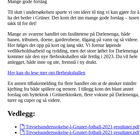
Mange gode forslag
Til slutt i undersøkelsen spurte vi om ideer til ting vi kan gjøre for å
ha det bedre i Grüner. Der kom det inn mange gode forslag – tusen
takk til for det!
Mange av svarene handlet om fasilitetene på Dælenenga, både
banen, tribunen, doene, garderobene, tilgang på vann og så videre.
Her følges det opp på kort og lang sikt. Vi foretar løpende
vedlikeholdsarbeid og rydding, men det store løftet for Dælenenga
kommer når den nye flerbrukshallen står ferdig i 2023. Da vil hele
anlegget, både inne og ute, fremstå i ny drakt.
Her kan du lese mer om flerbrukshallen
En annen tilbakemelding fra flere handler om at de ønsker mindre
kjefting fra både spillere og trenere. I tillegg kom det blant annet
forslag om byttekrok i Grünerkiosken, flere voksne på Dælenenga,
turer og cuper og så videre.
Vedlegg:
Trivselsunderssokelse-i-Gruner-fotball-2021-resultater.pdf
Trivselsunderssokelse-i-Gruner-fotball-2021-resultater.pdf