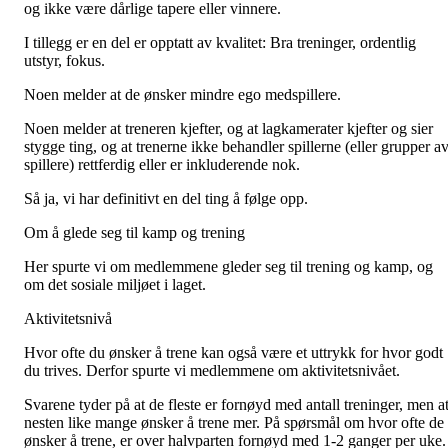
og ikke være dårlige tapere eller vinnere.
I tillegg er en del er opptatt av kvalitet: Bra treninger, ordentlig
utstyr, fokus.
Noen melder at de ønsker mindre ego medspillere.
Noen melder at treneren kjefter, og at lagkamerater kjefter og sier
stygge ting, og at trenerne ikke behandler spillerne (eller grupper a
spillere) rettferdig eller er inkluderende nok.
Så ja, vi har definitivt en del ting å følge opp.
Om å glede seg til kamp og trening
Her spurte vi om medlemmene gleder seg til trening og kamp, og
om det sosiale miljøet i laget.
Aktivitetsnivå
Hvor ofte du ønsker å trene kan også være et uttrykk for hvor godt
du trives. Derfor spurte vi medlemmene om aktivitetsnivået.
Svarene tyder på at de fleste er fornøyd med antall treninger, men a
nesten like mange ønsker å trene mer. På spørsmål om hvor ofte de
ønsker å trene, er over halvparten fornøyd med 1-2 ganger per uke.