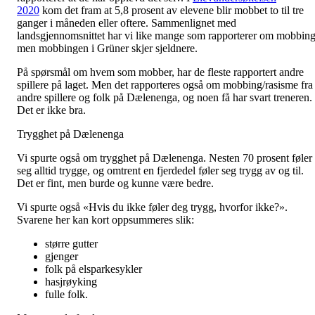
2020
kom det fram at 5,8 prosent av elevene blir mobbet to til tre
ganger i måneden eller oftere. Sammenlignet med
landsgjennomsnittet har vi like mange som rapporterer om mobbing
men mobbingen i Grüner skjer sjeldnere.
På spørsmål om hvem som mobber, har de fleste rapportert andre
spillere på laget. Men det rapporteres også om mobbing/rasisme fra
andre spillere og folk på Dælenenga, og noen få har svart treneren.
Det er ikke bra.
Trygghet på Dælenenga
Vi spurte også om trygghet på Dælenenga. Nesten 70 prosent føler
seg alltid trygge, og omtrent en fjerdedel føler seg trygg av og til.
Det er fint, men burde og kunne være bedre.
Vi spurte også «Hvis du ikke føler deg trygg, hvorfor ikke?».
Svarene her kan kort oppsummeres slik:
større gutter
gjenger
folk på elsparkesykler
hasjrøyking
fulle folk.