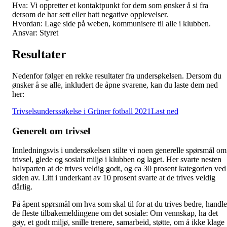
Hva: Vi oppretter et kontaktpunkt for dem som ønsker å si fra
dersom de har sett eller hatt negative opplevelser.
Hvordan: Lage side på weben, kommunisere til alle i klubben.
Ansvar: Styret
Resultater
Nedenfor følger en rekke resultater fra undersøkelsen. Dersom du
ønsker å se alle, inkludert de åpne svarene, kan du laste dem ned
her:
Trivselsunderssøkelse i Grüner fotball 2021
Last ned
Generelt om trivsel
Innledningsvis i undersøkelsen stilte vi noen generelle spørsmål om
trivsel, glede og sosialt miljø i klubben og laget. Her svarte nesten
halvparten at de trives veldig godt, og ca 30 prosent kategorien ved
siden av. Litt i underkant av 10 prosent svarte at de trives veldig
dårlig.
På åpent spørsmål om hva som skal til for at du trives bedre, handle
de fleste tilbakemeldingene om det sosiale: Om vennskap, ha det
gøy, et godt miljø, snille trenere, samarbeid, støtte, om å ikke klage