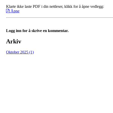
Klarte ikke laste PDF i din nettleser, klikk for å åpne vedlegg:
Åpne
Logg inn for å skrive en kommentar.
Arkiv
Oktober 2025 (1)
Grüner Fotball
Post og besøksadresse: Seilduksgaten 30, 0552 Oslo
E-post:
post@gruner.no
Telefon: 929 74 273
VIPPS: 13609 eller søk opp Grüner Fotball