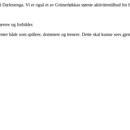
å Dælenenga. Vi er også et av Grünerløkkas største aktivitetstilbud for 
ærere og forbilder.
alenter både som spillere, dommere og trenere. Dette skal kunne sees gje