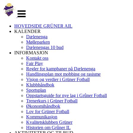
Veksle
navigasjon
HOVEDSIDE GRÜNER AIL
KALENDER
Dælenenga
Mølleparken
Dælenengas 10 bud
INFORMASJON
Kontakt oss
Fair Play
Regler for kampbaner på Dælenenga
Handlingsplan mot mobbing og rasisme
Visjon og verdier i Grüner Fotball
Klubbhåndbok
Sportsplan
Oppstartsguide for nye lag i Grûner Fotball
Trenerkurs i Grüner Fotball
Økonomihåndbok
Lov for Grüner Fotball
Kommunikasjon
Kvalitetsklubben Grüner
Historien om Grûner IL
AKTIVITETER OG TILBUD