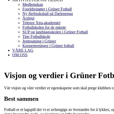
Medlemskap
Foreldremøter i Grüner Fotball
Ny flerbrukshall på Dælenenga
Årshjul
Telenor Xtra-akademiet
Fotballskolen for de minste
SUP og landslagsskolen i Grüner Fotball
Tine Fotballskole
Jentesatsing i Grüner
Keepertreninger i Grüner fotball
VÅRE LAG
OM OSS
Visjon og verdier i Grüner Fotb
Vår visjon og våre verdier er egenskapene som skal prege klubben og
Best sammen
Fotball er et lagspill der vi er avhengige av hverandre for å lykkes