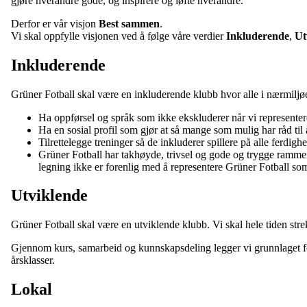
gjøre hverandre gode, og inspirere og løfte hverandre.
Derfor er vår visjon
Best sammen
.
Vi skal oppfylle visjonen ved å følge våre verdier
Inkluderende
,
Ut
Inkluderende
Grüner Fotball skal være en inkluderende klubb hvor alle i nærmiljøet 
Ha oppførsel og språk som ikke ekskluderer når vi representer
Ha en sosial profil som gjør at så mange som mulig har råd til 
Tilrettelegge treninger så de inkluderer spillere på alle ferdighe
Grüner Fotball har takhøyde, trivsel og gode og trygge rammer.
legning ikke er forenlig med å representere Grüner Fotball som spi
Utviklende
Grüner Fotball skal være en utviklende klubb. Vi skal hele tiden strek
Gjennom kurs, samarbeid og kunnskapsdeling legger vi grunnlaget for e
årsklasser.
Lokal