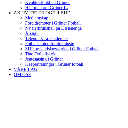
Kvalitetsklubben Grüner
Historien om Grûner IL
AKTIVITETER OG TILBUD
Medlemskap
Foreldremøter i Grüner Fotball
Ny flerbrukshall på Dælenenga
Årshjul
Telenor Xtra-akademiet
Fotballskolen for de minste
SUP og landslagsskolen i Grüner Fotball
Tine Fotballskole
Jentesatsing i Grüner
Keepertreninger i Grüner fotball
VÅRE LAG
OM OSS