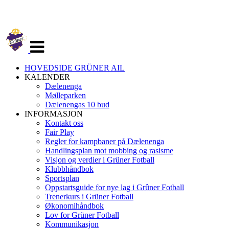
Veksle
navigasjon
HOVEDSIDE GRÜNER AIL
KALENDER
Dælenenga
Mølleparken
Dælenengas 10 bud
INFORMASJON
Kontakt oss
Fair Play
Regler for kampbaner på Dælenenga
Handlingsplan mot mobbing og rasisme
Visjon og verdier i Grüner Fotball
Klubbhåndbok
Sportsplan
Oppstartsguide for nye lag i Grûner Fotball
Trenerkurs i Grüner Fotball
Økonomihåndbok
Lov for Grüner Fotball
Kommunikasjon