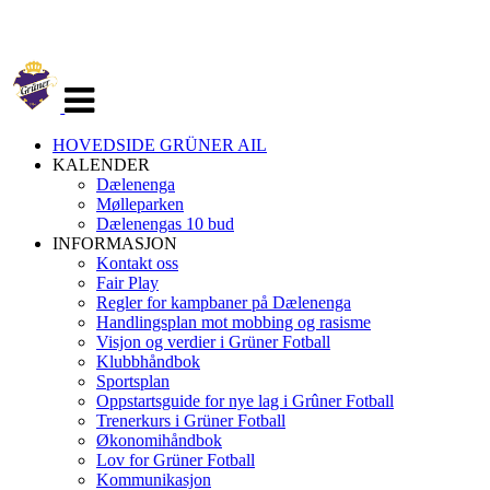
Veksle
navigasjon
HOVEDSIDE GRÜNER AIL
KALENDER
Dælenenga
Mølleparken
Dælenengas 10 bud
INFORMASJON
Kontakt oss
Fair Play
Regler for kampbaner på Dælenenga
Handlingsplan mot mobbing og rasisme
Visjon og verdier i Grüner Fotball
Klubbhåndbok
Sportsplan
Oppstartsguide for nye lag i Grûner Fotball
Trenerkurs i Grüner Fotball
Økonomihåndbok
Lov for Grüner Fotball
Kommunikasjon