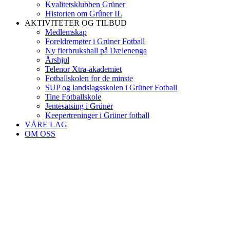
Kvalitetsklubben Grüner
Historien om Grûner IL
AKTIVITETER OG TILBUD
Medlemskap
Foreldremøter i Grüner Fotball
Ny flerbrukshall på Dælenenga
Årshjul
Telenor Xtra-akademiet
Fotballskolen for de minste
SUP og landslagsskolen i Grüner Fotball
Tine Fotballskole
Jentesatsing i Grüner
Keepertreninger i Grüner fotball
VÅRE LAG
OM OSS