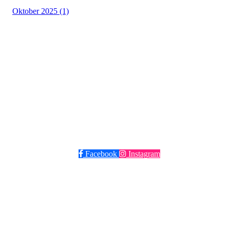
Oktober 2025 (1)
Grüner Fotball
Post og besøksadresse: Seilduksgaten 30, 0552 Oslo
E-post:
post@gruner.no
Telefon: 929 74 273
VIPPS: 13609 eller søk opp Grüner Fotball
Facebook
Instagram