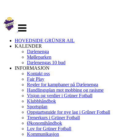
Veksle
navigasjon
HOVEDSIDE GRÜNER AIL
KALENDER
Dælenenga
Mølleparken
Dælenengas 10 bud
INFORMASJON
Kontakt oss
Fair Play
Regler for kampbaner på Dælenenga
Handlingsplan mot mobbing og rasisme
Visjon og verdier i Grüner Fotball
Klubbhåndbok
Sportsplan
Oppstartsguide for nye lag i Grûner Fotball
Trenerkurs i Grüner Fotball
Økonomihåndbok
Lov for Grüner Fotball
Kommunikasjon