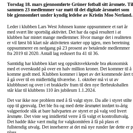
Torsdag 18. mars gjennomførte Grüner fotball sitt årsmøte. Til
sammen 23 medlemmer var møtt til det digitale årsmøtet som
ble gjennomført under kyndig ledelse av Kristin Moo Nerland.
Leder i klubben Lars West Johnsen kunne oppsummere et rart år
med svært lite sportslig aktivitet. Det har da også resultert i at
klubben har mistet mange medlemmer. Hvor mange det i realiteten
er vil først bli klart når aktiviteten starter opp igjen, men beretning
oppsummerer en nedgang på 23 prosent av betalende medlemmer
fra 2019 til 2020. Antall lag redusert fra 41 til 36.
Samtidig har klubben klart seg oppsiktsvekkende bra økonomisk
med et overskudd på over en halv million kroner. Det kommer til å
komme godt med. Klubben kommer i løpet av det kommende året t
å gå over til en midlertidig tilværelse. 1. oktober må vi ut av
klubbhuset og over i et brakkeliv fram til den nye flerbrukshallen
står klar til klubbens 110 års jubileum 1.1.2024.
Det var ikke noe problem med å få valgt styre. Da alle i styret stilte
opp til gjenvalg. Det ble fra og med dette årsmøtet innført to-årig
valgperiode slik at bare halvparten av styret er på valg ved hvert
årsmøte. Det viste seg imidlertid verre å få valgt et kontrollutvalg.
Det hadde ikke vært mulig for valgkomitéen å få på plass et
fullstendig utvalg. Det innebærer at det må nye runder før dette er 
plass.