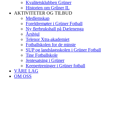
Kvalitetsklubben Grüner
Historien om Grûner IL
AKTIVITETER OG TILBUD
Medlemskap
Foreldremøter i Grüner Fotball
Ny flerbrukshall på Dælenenga
Årshjul
Telenor Xtra-akademiet
Fotballskolen for de minste
SUP og landslagsskolen i Grüner Fotball
Tine Fotballskole
Jentesatsing i Grüner
Keepertreninger i Grüner fotball
VÅRE LAG
OM OSS