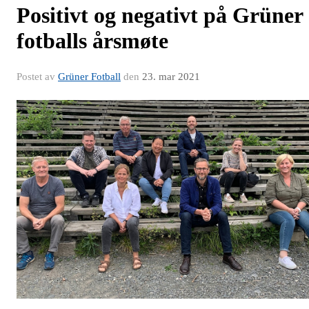
Positivt og negativt på Grüner
fotballs årsmøte
Postet av
Grüner Fotball
den
23. mar 2021