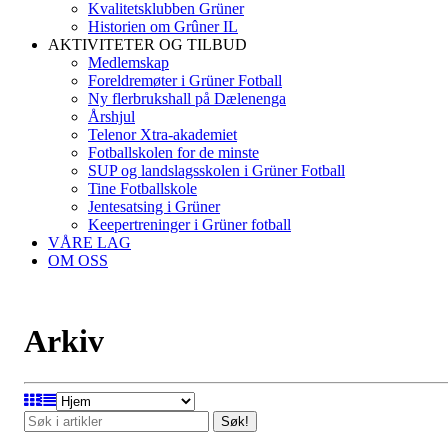
Kvalitetsklubben Grüner
Historien om Grûner IL
AKTIVITETER OG TILBUD
Medlemskap
Foreldremøter i Grüner Fotball
Ny flerbrukshall på Dælenenga
Årshjul
Telenor Xtra-akademiet
Fotballskolen for de minste
SUP og landslagsskolen i Grüner Fotball
Tine Fotballskole
Jentesatsing i Grüner
Keepertreninger i Grüner fotball
VÅRE LAG
OM OSS
Arkiv
Søk!