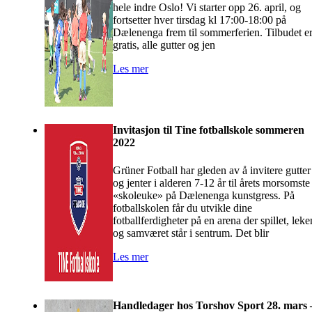
hele indre Oslo! Vi starter opp 26. april, og
fortsetter hver tirsdag kl 17:00-18:00 på
Dælenenga frem til sommerferien. Tilbudet e
gratis, alle gutter og jen
Les mer
Invitasjon til Tine fotballskole sommeren
2022
Grüner Fotball har gleden av å invitere gutter
og jenter i alderen 7-12 år til årets morsomste
«skoleuke» på Dælenenga kunstgress. På
fotballskolen får du utvikle dine
fotballferdigheter på en arena der spillet, leke
og samværet står i sentrum. Det blir
Les mer
Handledager hos Torshov Sport 28. mars 