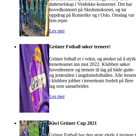
datterselskap i Veidekke-konsernet. Det har
hovedkontoret på Skedsmokorset, og tar
oppdrag på Romerike og i Oslo. Onsdag var
fem repre
Les mer
Grüner Fotball søker trenere!
Grüner fotball er i vekst, og ønsker nå å styrk
trenerteamet inn mot 2022. Klubben søker
hovedtrenere og trenere til lag på både gutte-
og jentesiden i ungdomsfotballen. Alle trener
i klubben jobber i trenerteam fordelt på flere
lag som samarbeider.
Les mer
Kiwi Grüner Cup 2021
Grüner Fotball har den store glede å invitere t