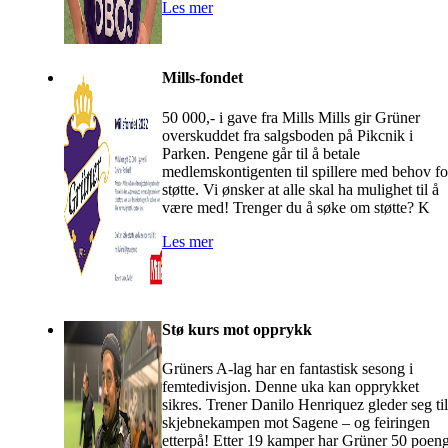
Les mer
Mills-fondet
50 000,- i gave fra Mills Mills gir Grüner
overskuddet fra salgsboden på Pikcnik i
Parken. Pengene går til å betale
medlemskontigenten til spillere med behov fo
støtte. Vi ønsker at alle skal ha mulighet til å
være med! Trenger du å søke om støtte? K
Les mer
Stø kurs mot opprykk
Grüners A-lag har en fantastisk sesong i
femtedivisjon. Denne uka kan opprykket
sikres. Trener Danilo Henriquez gleder seg til
skjebnekampen mot Sagene – og feiringen
etterpå! Etter 19 kamper har Grüner 50 poen