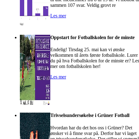
sammen 107 svar. Veldig grovt re
Les mer
Oppstart for Fotballskolen for de minste
Endelig! Tirsdag 25. mai kan vi ønske
velkommen til årets første fotballskole. Lurer
du på hva Fotballskolen for de minste er? Le
mer om fotballskolen her!
Les mer
Trivselsundersøkelse i Grüner Fotball
Hvordan har du det hos oss i Grüner? Det
ønsker vi å finne svar på. Derfor har vi laget
en trivselsundersøkelse. Der stiller vi spørsmå