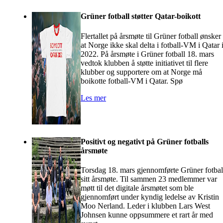
Grüner fotball støtter Qatar-boikott
Flertallet på årsmøte til Grüner fotball ønsker
at Norge ikke skal delta i fotball-VM i Qatar 
2022. På årsmøte i Grüner fotball 18. mars
vedtok klubben å støtte initiativet til flere
klubber og supportere om at Norge må
boikotte fotball-VM i Qatar. Spø
Les mer
Positivt og negativt på Grüner fotballs
årsmøte
Torsdag 18. mars gjennomførte Grüner fotbal
sitt årsmøte. Til sammen 23 medlemmer var
møtt til det digitale årsmøtet som ble
gjennomført under kyndig ledelse av Kristin
Moo Nerland. Leder i klubben Lars West
Johnsen kunne oppsummere et rart år med