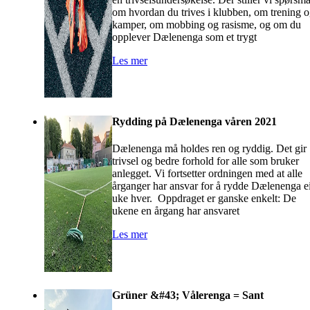
om hvordan du trives i klubben, om trening 
kamper, om mobbing og rasisme, og om du
opplever Dælenenga som et trygt
Les mer
Rydding på Dælenenga våren 2021
Dælenenga må holdes ren og ryddig. Det gir
trivsel og bedre forhold for alle som bruker
anlegget. Vi fortsetter ordningen med at alle
årganger har ansvar for å rydde Dælenenga e
uke hver. Oppdraget er ganske enkelt: De
ukene en årgang har ansvaret
Les mer
Grüner &#43; Vålerenga = Sant