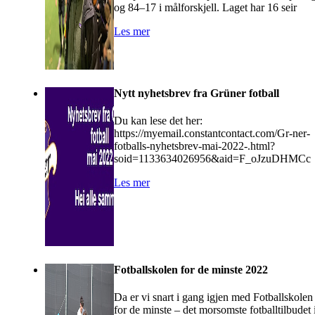
og 84–17 i målforskjell. Laget har 16 seir
Les mer
Nytt nyhetsbrev fra Grüner fotball
Du kan lese det her:
https://myemail.constantcontact.com/Gr-ner-
fotballs-nyhetsbrev-mai-2022-.html?
soid=1133634026956&aid=F_oJzuDHMCc
Les mer
Fotballskolen for de minste 2022
Da er vi snart i gang igjen med Fotballskolen
for de minste – det morsomste fotballtilbudet 