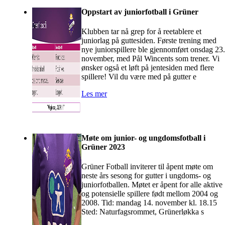
Oppstart av juniorfotball i Grüner
Klubben tar nå grep for å reetablere et
juniorlag på guttesiden. Første trening med
nye juniorspillere ble gjennomført onsdag 23.
november, med Pål Wincents som trener. Vi
ønsker også et løft på jentesiden med flere
spillere! Vil du være med på gutter e
Les mer
Møte om junior- og ungdomsfotball i
Grüner 2023
Grüner Fotball inviterer til åpent møte om
neste års sesong for gutter i ungdoms- og
juniorfotballen. Møtet er åpent for alle aktive
og potensielle spillere født mellom 2004 og
2008. Tid: mandag 14. november kl. 18.15
Sted: Naturfagsrommet, Grünerløkka s