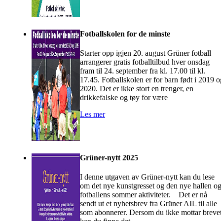
Fotballskolen for de minste
Starter opp igjen 20. august Grüner fotball
arrangerer gratis fotballtilbud hver onsdag
fram til 24. september fra kl. 17.00 til kl.
17.45. Fotballskolen er for barn født i 2019 o
2020. Det er ikke stort en trenger, en
drikkefalske og tøy for være
Les mer
Grüner-nytt 2025
I denne utgaven av Grüner-nytt kan du lese
om det nye kunstgresset og den nye hallen o
fotballens sommer aktiviteter. Det er nå
sendt ut et nyhetsbrev fra Grüner AIL til alle
som abonnerer. Dersom du ikke mottar brevet