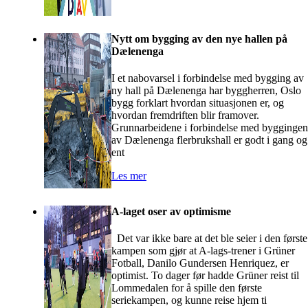
Nytt om bygging av den nye hallen på
Dælenenga
I et nabovarsel i forbindelse med bygging av
ny hall på Dælenenga har byggherren, Oslo
bygg forklart hvordan situasjonen er, og
hvordan fremdriften blir framover.
Grunnarbeidene i forbindelse med byggingen
av Dælenenga flerbrukshall er godt i gang og
ent
Les mer
A-laget oser av optimisme
Det var ikke bare at det ble seier i den første
kampen som gjør at A-lags-trener i Grüner
Fotball, Danilo Gundersen Henriquez, er
optimist. To dager før hadde Grüner reist til
Lommedalen for å spille den første
seriekampen, og kunne reise hjem ti