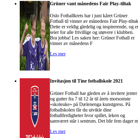
Grüner vant månedens Fair Play-tiltak
Oslo Fotballkrets har i juni kåret Grüner
Fotball til vinner av månedens Fair Play-tiltak
Dette er veldig gledelig og inspirerende, og e
seier for alle frivillige og utøvere i klubben.
Bra jobba! Les saken her: Grüner Fotball er
vinner av månedens F
Les mer
Invitasjon til Tine fotballskole 2021
Grüner Fotball har gleden av å invitere jenter
og gutter fra 7 til 12 år til årets morsomste
«skoleuke» på Dælenenga kunstgress. På
fotballskolen får du utvikle dine
fotballferdigheter hvor spillet, leken og
samværet står i sentrum. Det blir fem dager 
Les mer