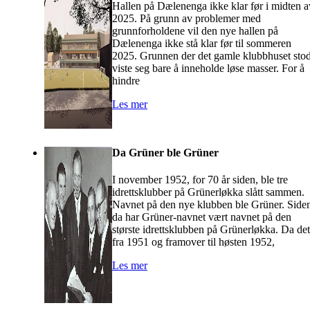
Hallen på Dælenenga ikke klar før i midten a
2025. På grunn av problemer med
grunnforholdene vil den nye hallen på
Dælenenga ikke stå klar før til sommeren
2025. Grunnen der det gamle klubbhuset sto
viste seg bare å inneholde løse masser. For å
hindre
Les mer
Da Grüner ble Grüner
I november 1952, for 70 år siden, ble tre
idrettsklubber på Grünerløkka slått sammen.
Navnet på den nye klubben ble Grüner. Side
da har Grüner-navnet vært navnet på den
største idrettsklubben på Grünerløkka. Da det
fra 1951 og framover til høsten 1952,
Les mer