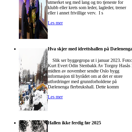
utmerket seg med lang og tro tjeneste for
klubb eller krets som leder, lagleder, trener
eller i annet frivillige verv. I s
Les mer
Hva skjer med idrettshallen på Dæleneng
Slik ser byggegropa ut i januar 2023. Foto:
Kurt Evert Odin Stenbakk Av Torgny Hasås 
midten av november sendte Oslo bygg
informasjon til byrådet om at det er store
utfordringer med grunnforholdene på
Dælenenga flerbrukshall. Dette komm
Les mer
Hallen ikke ferdig før 2025