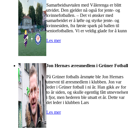
Samarbeidsavtalen med Vålerenga er blitt
utvidet. Den gjelder nå også for jente- og
kvinnefotballen. – Det vi ønsker med
samarbeidet er å løfte og styrke jente- og
kvinnesiden, fra første spark på ballen til
seniorfotballen. Vi er veldig glade for å kunn
Les mer
Jon Hernæs æresmedlem i Grüner Fotball
På Grüner fotballs årsmøte ble Jon Hernæs
utnevnt til æresmedlem i klubben. Jon var
leder i Grüner fotball i ni år. Han gikk av for
to år siden, og skulle egentlig fått utnevnelse
i fjor, men hederen ble utsatt et år. Dette var
det leder i klubben Lars
Les mer