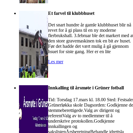
Et farvel til klubbhuset
Det snart hundre år gamle klubbhuset blir nå
revet for å gi plass til en ny moderne
flerbrukshall. 3.februar ble det markert med a
den store gravemaskinen tok en bit av huset.
Før det hadde det vært mulig å gå gjennom
hsuet for siste gang. Her er en lite
Les mer
Innkalling til årsmøte i Grüner fotball
Tid: Torsdag 17.mars kl. 18.00 Sted: Festsale
Grünerløkka skole Dagsorden: Godkjenne d
stemmeberettigede.Valg av dirigent og
referentValg av to medlemmer til å
underskrive protokollen.Godkjenne
innkallingen og
sakslistenÅrsberetningBehandle idrettsla