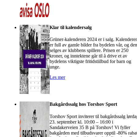
Klar til kalendersalg
Grüner-kalenderen 2024 er i salg. Kalendere
er full av gamle bilder fra bydelen vår, og de
selges av klubbens spillere. Prisen er 250
kroner, og inntektene går til å drive et av
bydelens viktigste fritidstiilbud for barn og
unge.
Les mer
Bakgårdssalg hos Torshov Sport
Torshov Sport inviterer til bakgårdssalg lørda
23. september kl. 10:00 – 16:00 i
Sandakerveien 35 B på Torshov! Vi fyller
bakgården med tilbudsvarer opptil -80% rabat