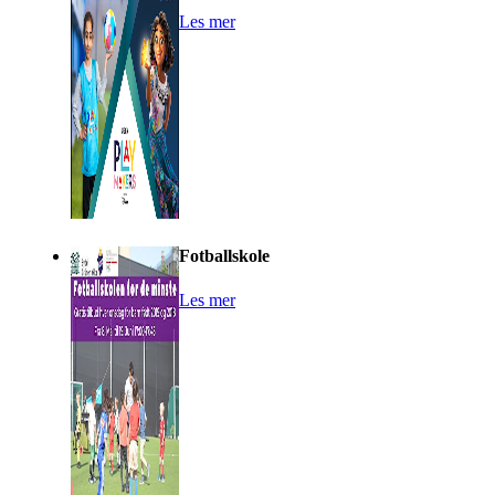
Les mer
Fotballskole
Les mer