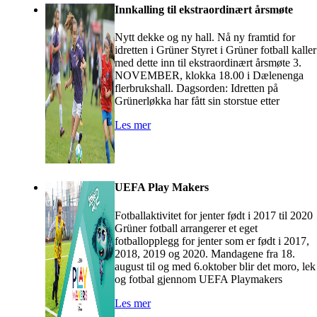
Innkalling til ekstraordinært årsmøte
Nytt dekke og ny hall. Nå ny framtid for
idretten i Grüner Styret i Grüner fotball kaller
med dette inn til ekstraordinært årsmøte 3.
NOVEMBER, klokka 18.00 i Dælenenga
flerbrukshall. Dagsorden: Idretten på
Grünerløkka har fått sin storstue etter
Les mer
UEFA Play Makers
Fotballaktivitet for jenter født i 2017 til 2020
Grüner fotball arrangerer et eget
fotballopplegg for jenter som er født i 2017,
2018, 2019 og 2020. Mandagene fra 18.
august til og med 6.oktober blir det moro, lek
og fotbal gjennom UEFA Playmakers
Les mer