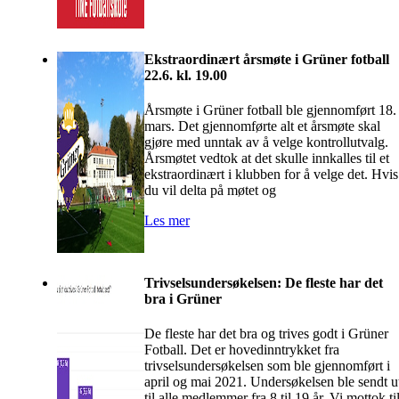
Ekstraordinært årsmøte i Grüner fotball
22.6. kl. 19.00
Årsmøte i Grüner fotball ble gjennomført 18.
mars. Det gjennomførte alt et årsmøte skal
gjøre med unntak av å velge kontrollutvalg.
Årsmøtet vedtok at det skulle innkalles til et
ekstraordinært i klubben for å velge det. Hvis
du vil delta på møtet og
Les mer
Trivselsundersøkelsen: De fleste har det
bra i Grüner
De fleste har det bra og trives godt i Grüner
Fotball. Det er hovedinntrykket fra
trivselsundersøkelsen som ble gjennomført i
april og mai 2021. Undersøkelsen ble sendt u
til alle medlemmer fra 8 til 19 år. Vi mottok ti