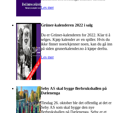
Les mer
Grüner-kalenderen 2022 i salg
Da er Grüner-kalenderen for 2022. Klar ti å
selges. Kjøp kalender av en spiller. Hvis du
ikke finner noen/kjenner noen, kan du gå inn
på siden grunerkalender.no å kjøpe derfra.
Les mer
Seby AS skal bygge flerbrukshallen på
Dælenenga
Tirsdag 26. oktober ble det offentlig at det er
Seby AS som skal bygge den nye
flerbrukshallen på Dælenenga. Seby er et