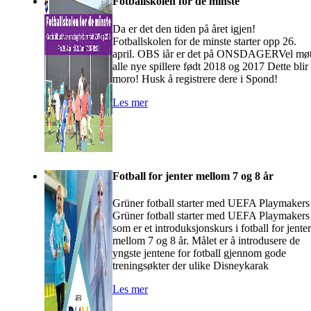
Fotballskolen for de minste
Da er det den tiden på året igjen!
Fotballskolen for de minste starter opp 26.
april. OBS iår er det på ONSDAGERVel møt
alle nye spillere født 2018 og 2017 Dette blir
moro! Husk å registrere dere i Spond!
Les mer
Fotball for jenter mellom 7 og 8 år
Grüner fotball starter med UEFA Playmakers
Grüner fotball starter med UEFA Playmakers
som er et introduksjonskurs i fotball for jenter
mellom 7 og 8 år. Målet er å introdusere de
yngste jentene for fotball gjennom gode
treningsøkter der ulike Disneykarak
Les mer