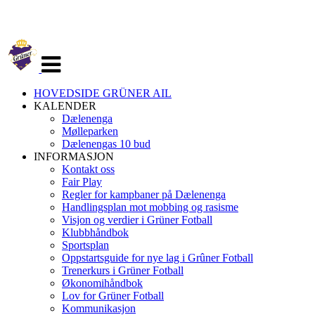
Veksle
navigasjon
HOVEDSIDE GRÜNER AIL
KALENDER
Dælenenga
Mølleparken
Dælenengas 10 bud
INFORMASJON
Kontakt oss
Fair Play
Regler for kampbaner på Dælenenga
Handlingsplan mot mobbing og rasisme
Visjon og verdier i Grüner Fotball
Klubbhåndbok
Sportsplan
Oppstartsguide for nye lag i Grûner Fotball
Trenerkurs i Grüner Fotball
Økonomihåndbok
Lov for Grüner Fotball
Kommunikasjon