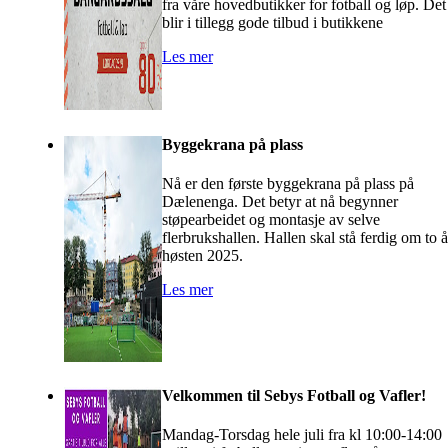
fra våre hovedbutikker for fotball og løp. Det
blir i tillegg gode tilbud i butikkene
Les mer
Byggekrana på plass
Nå er den første byggekrana på plass på
Dælenenga. Det betyr at nå begynner
støpearbeidet og montasje av selve
flerbrukshallen. Hallen skal stå ferdig om to å
høsten 2025.
Les mer
Velkommen til Sebys Fotball og Vafler!
Mandag-Torsdag hele juli fra kl 10:00-14:00