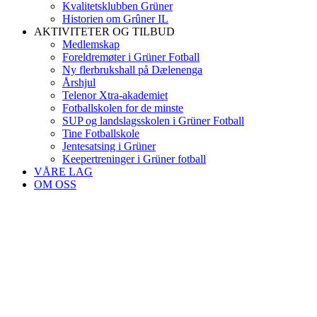
Kvalitetsklubben Grüner
Historien om Grûner IL
AKTIVITETER OG TILBUD
Medlemskap
Foreldremøter i Grüner Fotball
Ny flerbrukshall på Dælenenga
Årshjul
Telenor Xtra-akademiet
Fotballskolen for de minste
SUP og landslagsskolen i Grüner Fotball
Tine Fotballskole
Jentesatsing i Grüner
Keepertreninger i Grüner fotball
VÅRE LAG
OM OSS