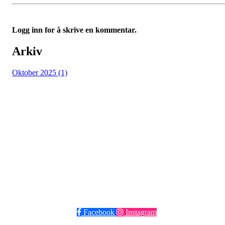
Logg inn for å skrive en kommentar.
Arkiv
Oktober 2025 (1)
Grüner Fotball
Post og besøksadresse: Seilduksgaten 30, 0552 Oslo
E-post:
post@gruner.no
Telefon: 929 74 273
VIPPS: 13609 eller søk opp Grüner Fotball
Facebook
Instagram