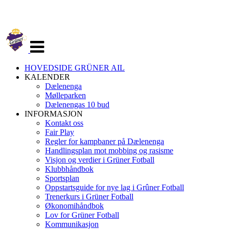
Veksle
navigasjon
HOVEDSIDE GRÜNER AIL
KALENDER
Dælenenga
Mølleparken
Dælenengas 10 bud
INFORMASJON
Kontakt oss
Fair Play
Regler for kampbaner på Dælenenga
Handlingsplan mot mobbing og rasisme
Visjon og verdier i Grüner Fotball
Klubbhåndbok
Sportsplan
Oppstartsguide for nye lag i Grûner Fotball
Trenerkurs i Grüner Fotball
Økonomihåndbok
Lov for Grüner Fotball
Kommunikasjon