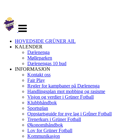
Veksle
navigasjon
HOVEDSIDE GRÜNER AIL
KALENDER
Dælenenga
Mølleparken
Dælenengas 10 bud
INFORMASJON
Kontakt oss
Fair Play
Regler for kampbaner på Dælenenga
Handlingsplan mot mobbing og rasisme
Visjon og verdier i Grüner Fotball
Klubbhåndbok
Sportsplan
Oppstartsguide for nye lag i Grûner Fotball
Trenerkurs i Grüner Fotball
Økonomihåndbok
Lov for Grüner Fotball
Kommunikasjon