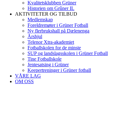
Kvalitetsklubben Grüner
Historien om Grûner IL
AKTIVITETER OG TILBUD
Medlemskap
Foreldremøter i Grüner Fotball
Ny flerbrukshall på Dælenenga
Årshjul
Telenor Xtra-akademiet
Fotballskolen for de minste
SUP og landslagsskolen i Grüner Fotball
Tine Fotballskole
Jentesatsing i Grüner
Keepertreninger i Grüner fotball
VÅRE LAG
OM OSS