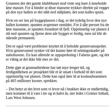
Grunnen der det gamle klubbhuset stod viste seg bare å inneholde
løse masser. For å hindre at disse massene trykker direkte på vegge
på den nye hallen er det slått ned stålplater, det som kalles spunt.
Hvis en ser inn på byggeplassen i dag, er det tydelig hvor den nye
hallen kommer, spunten avgrenser området. For å tåle presset fra de
løse massene, er spunten forankret til fjell. Opprinnelig var planen 
slå ned spunten og fjerne dem når bygget er ferdig, men nå blir de
stående permanent.
Det er også vært problemer knyttet til å beholde grunnvansspeilet.
Hvis grunnvannet synker vil det kunne føre til setningsskader på
nabohusene. En kan allerede se oppsprekning i Falsens gate, og det
er viktig at det ikke blir mer av det.
Dette gjør at grunnarbeidene har tatt mye lenger tid, og
ferdigstillelsen av prosjektet blir et år utsatt i forhold til det som
opprinnelig var planen. Dette kan også føre til at kostnadsrammen
på 465 millioner kroner. sprekker.
– Det betyr at det livet som vi lever nå i brakker ikke er midlertidig,
men kommer til å vare i tre og et halvt år, sier leder i Grüner fotball,
Lars West Johnsen.