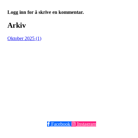
Logg inn for å skrive en kommentar.
Arkiv
Oktober 2025 (1)
Grüner Fotball
Post og besøksadresse: Seilduksgaten 30, 0552 Oslo
E-post:
post@gruner.no
Telefon: 929 74 273
VIPPS: 13609 eller søk opp Grüner Fotball
Facebook
Instagram