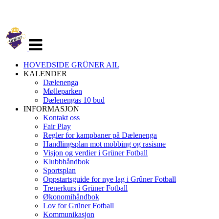
Veksle
navigasjon
HOVEDSIDE GRÜNER AIL
KALENDER
Dælenenga
Mølleparken
Dælenengas 10 bud
INFORMASJON
Kontakt oss
Fair Play
Regler for kampbaner på Dælenenga
Handlingsplan mot mobbing og rasisme
Visjon og verdier i Grüner Fotball
Klubbhåndbok
Sportsplan
Oppstartsguide for nye lag i Grûner Fotball
Trenerkurs i Grüner Fotball
Økonomihåndbok
Lov for Grüner Fotball
Kommunikasjon