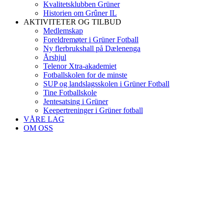
Kvalitetsklubben Grüner
Historien om Grûner IL
AKTIVITETER OG TILBUD
Medlemskap
Foreldremøter i Grüner Fotball
Ny flerbrukshall på Dælenenga
Årshjul
Telenor Xtra-akademiet
Fotballskolen for de minste
SUP og landslagsskolen i Grüner Fotball
Tine Fotballskole
Jentesatsing i Grüner
Keepertreninger i Grüner fotball
VÅRE LAG
OM OSS