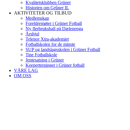
Kvalitetsklubben Grüner
Historien om Grûner IL
AKTIVITETER OG TILBUD
Medlemskap
Foreldremøter i Grüner Fotball
Ny flerbrukshall på Dælenenga
Årshjul
Telenor Xtra-akademiet
Fotballskolen for de minste
SUP og landslagsskolen i Grüner Fotball
Tine Fotballskole
Jentesatsing i Grüner
Keepertreninger i Grüner fotball
VÅRE LAG
OM OSS