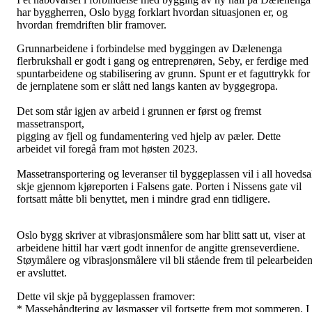
har byggherren, Oslo bygg forklart hvordan situasjonen er, og
hvordan fremdriften blir framover.
Grunnarbeidene i forbindelse med byggingen av Dælenenga
flerbrukshall er godt i gang og entreprenøren, Seby, er ferdige med
spuntarbeidene og stabilisering av grunn. Spunt er et faguttrykk for
de jernplatene som er slått ned langs kanten av byggegropa.
Det som står igjen av arbeid i grunnen er først og fremst
massetransport,
pigging av fjell og fundamentering ved hjelp av pæler. Dette
arbeidet vil foregå fram mot høsten 2023.
Massetransportering og leveranser til byggeplassen vil i all hoveds
skje gjennom kjøreporten i Falsens gate. Porten i Nissens gate vil
fortsatt måtte bli benyttet, men i mindre grad enn tidligere.
Oslo bygg skriver at vibrasjonsmålere som har blitt satt ut, viser at
arbeidene hittil har vært godt innenfor de angitte grenseverdiene.
Støymålere og vibrasjonsmålere vil bli stående frem til pelearbeide
er avsluttet.
Dette vil skje på byggeplassen framover:
* Massehåndtering av løsmasser vil fortsette frem mot sommeren. I