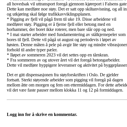
all hovedsak vil uttransport foregå gjennom kjøreport i Falsens gate
Dette kan medføre noe støy. Det er satt opp skiltanvisning, og all i
og utkjøring skal følge trafikkavviklingsplanen.
* Pigging av fjell vil pågå frem til uke 19. Disse arbeidene vil
medfører støy. Pigging er å fjerne fjell eller betong med en
borhammer, der boret ikke roterer, men bare slår opp og ned.
* I mai starter arbeider med fundamentering av stålkjernepeler som
bores til fjell. Dette vil pågå ut august og periodevis i løpet av
høsten. Denne måten å pele på avgir lite støy og mindre vibrasjoner
forhold til andre typer pæler.
* Iløpet av sommeren 2023 vil det settes opp en tårnkran.
* Fra sommeren av og utover året vil det foregå betongarbeider.
Dette vil medføre hyppigere leveranser og aktivitet på byggeplasse
Det er gitt dispensasjonen fra støyforskriften i Oslo. De gjelder
fortsatt. Sterkt støyende arbeider som pigging vil foregå på dagen
mellom åtte om morgen og fem om ettermiddagen. For dette arbeid
vil det væe faste pauser mellom klokka 11 og 12 på formiddagen.
Logg inn for å skrive en kommentar.