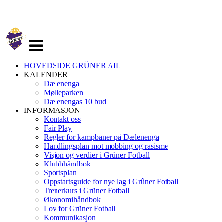
Veksle
navigasjon
HOVEDSIDE GRÜNER AIL
KALENDER
Dælenenga
Mølleparken
Dælenengas 10 bud
INFORMASJON
Kontakt oss
Fair Play
Regler for kampbaner på Dælenenga
Handlingsplan mot mobbing og rasisme
Visjon og verdier i Grüner Fotball
Klubbhåndbok
Sportsplan
Oppstartsguide for nye lag i Grûner Fotball
Trenerkurs i Grüner Fotball
Økonomihåndbok
Lov for Grüner Fotball
Kommunikasjon