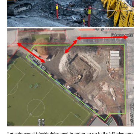
I et nabovarsel i forbindelse med bygging av ny hall på Dælenenga