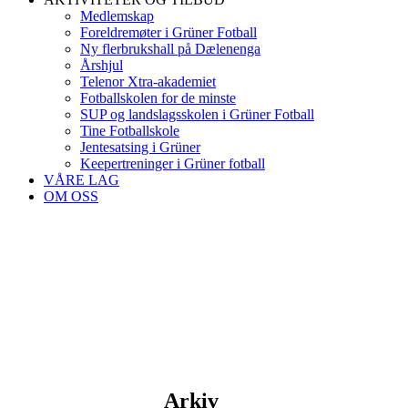
Medlemskap
Foreldremøter i Grüner Fotball
Ny flerbrukshall på Dælenenga
Årshjul
Telenor Xtra-akademiet
Fotballskolen for de minste
SUP og landslagsskolen i Grüner Fotball
Tine Fotballskole
Jentesatsing i Grüner
Keepertreninger i Grüner fotball
VÅRE LAG
OM OSS
Arkiv