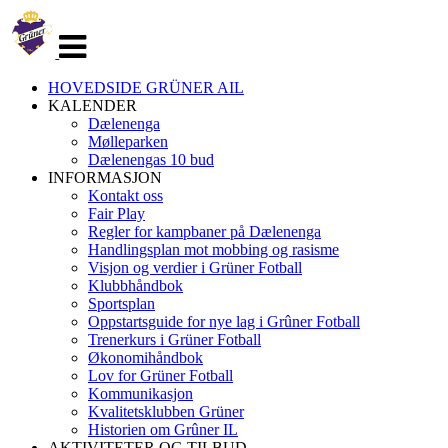
Veksle
navigasjon
HOVEDSIDE GRÜNER AIL
KALENDER
Dælenenga
Mølleparken
Dælenengas 10 bud
INFORMASJON
Kontakt oss
Fair Play
Regler for kampbaner på Dælenenga
Handlingsplan mot mobbing og rasisme
Visjon og verdier i Grüner Fotball
Klubbhåndbok
Sportsplan
Oppstartsguide for nye lag i Grûner Fotball
Trenerkurs i Grüner Fotball
Økonomihåndbok
Lov for Grüner Fotball
Kommunikasjon
Kvalitetsklubben Grüner
Historien om Grûner IL
AKTIVITETER OG TILBUD