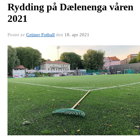
Rydding på Dælenenga våren
2021
Postet av
Grüner Fotball
den
18. apr 2021