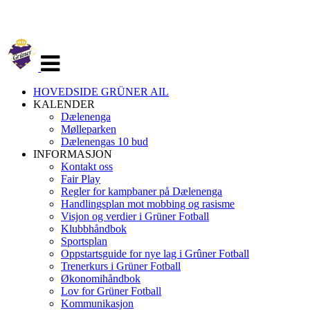
Veksle
navigasjon
HOVEDSIDE GRÜNER AIL
KALENDER
Dælenenga
Mølleparken
Dælenengas 10 bud
INFORMASJON
Kontakt oss
Fair Play
Regler for kampbaner på Dælenenga
Handlingsplan mot mobbing og rasisme
Visjon og verdier i Grüner Fotball
Klubbhåndbok
Sportsplan
Oppstartsguide for nye lag i Grûner Fotball
Trenerkurs i Grüner Fotball
Økonomihåndbok
Lov for Grüner Fotball
Kommunikasjon