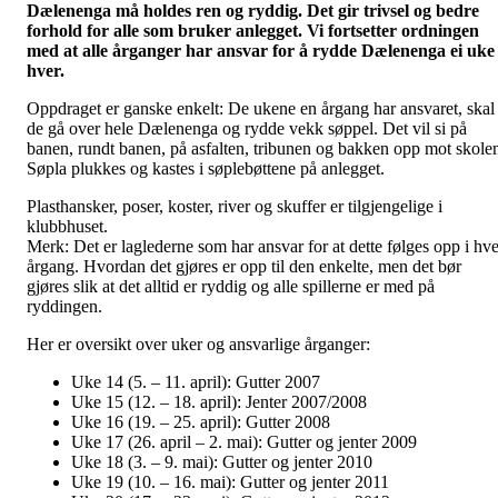
Dælenenga må holdes ren og ryddig. Det gir trivsel og bedre
forhold for alle som bruker anlegget. Vi fortsetter ordningen
med at alle årganger har ansvar for å rydde Dælenenga ei uke
hver.
Oppdraget er ganske enkelt: De ukene en årgang har ansvaret, skal
de gå over hele Dælenenga og rydde vekk søppel. Det vil si på
banen, rundt banen, på asfalten, tribunen og bakken opp mot skole
Søpla plukkes og kastes i søplebøttene på anlegget.
Plasthansker, poser, koster, river og skuffer er tilgjengelige i
klubbhuset.
Merk: Det er laglederne som har ansvar for at dette følges opp i hve
årgang. Hvordan det gjøres er opp til den enkelte, men det bør
gjøres slik at det alltid er ryddig og alle spillerne er med på
ryddingen.
Her er oversikt over uker og ansvarlige årganger:
Uke 14 (5. – 11. april): Gutter 2007
Uke 15 (12. – 18. april): Jenter 2007/2008
Uke 16 (19. – 25. april): Gutter 2008
Uke 17 (26. april – 2. mai): Gutter og jenter 2009
Uke 18 (3. – 9. mai): Gutter og jenter 2010
Uke 19 (10. – 16. mai): Gutter og jenter 2011