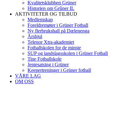
Kvalitetsklubben Grüner
Historien om Grûner IL
AKTIVITETER OG TILBUD
Medlemskap
Foreldremøter i Grüner Fotball
Ny flerbrukshall på Dælenenga
Årshjul
Telenor Xtra-akademiet
Fotballskolen for de minste
SUP og landslagsskolen i Grüner Fotball
Tine Fotballskole
Jentesatsing i Grüner
Keepertreninger i Grüner fotball
VÅRE LAG
OM OSS