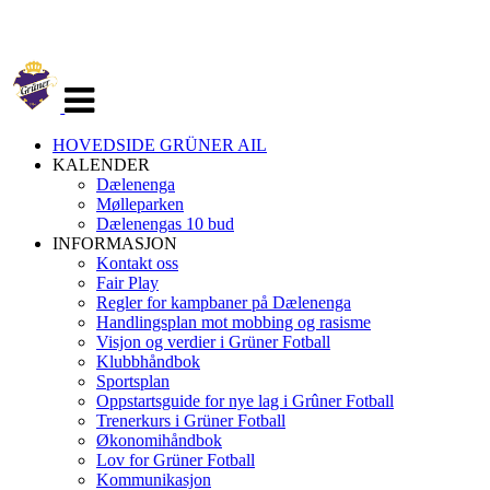
Veksle
navigasjon
HOVEDSIDE GRÜNER AIL
KALENDER
Dælenenga
Mølleparken
Dælenengas 10 bud
INFORMASJON
Kontakt oss
Fair Play
Regler for kampbaner på Dælenenga
Handlingsplan mot mobbing og rasisme
Visjon og verdier i Grüner Fotball
Klubbhåndbok
Sportsplan
Oppstartsguide for nye lag i Grûner Fotball
Trenerkurs i Grüner Fotball
Økonomihåndbok
Lov for Grüner Fotball
Kommunikasjon