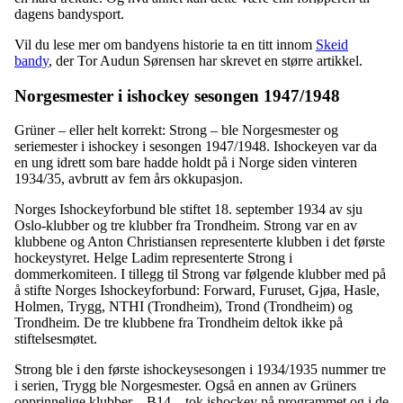
dagens bandysport.
Vil du lese mer om bandyens historie ta en titt innom
Skeid
bandy
, der Tor Audun Sørensen har skrevet en større artikkel.
Norgesmester i ishockey sesongen 1947/1948
Grüner – eller helt korrekt: Strong – ble Norgesmester og
seriemester i ishockey i sesongen 1947/1948. Ishockeyen var da
en ung idrett som bare hadde holdt på i Norge siden vinteren
1934/35, avbrutt av fem års okkupasjon.
Norges Ishockeyforbund ble stiftet 18. september 1934 av sju
Oslo-klubber og tre klubber fra Trondheim. Strong var en av
klubbene og Anton Christiansen representerte klubben i det første
hockeystyret. Helge Ladim representerte Strong i
dommerkomiteen. I tillegg til Strong var følgende klubber med på
å stifte Norges Ishockeyforbund: Forward, Furuset, Gjøa, Hasle,
Holmen, Trygg, NTHI (Trondheim), Trond (Trondheim) og
Trondheim. De tre klubbene fra Trondheim deltok ikke på
stiftelsesmøtet.
Strong ble i den første ishockeysesongen i 1934/1935 nummer tre
i serien, Trygg ble Norgesmester. Også en annen av Grüners
opprinnelige klubber – B14 – tok ishockey på programmet og i de