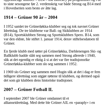
to siste sesongene før 2. verdenskrig var både Strong og B14 med
i Hovedserien som besto av åtte lag.
1914 – Grüner 90 år – 2004
I 1952 samlet tre Grünerløkka-klubber seg og tok navnet Grüner
Idrettslag. De tre klubbene var Ball- og Skiklubben av 1914
(B14), Sportsklubben Strong og Sportsklubben Spero. B14, som
var den eldste, ble stiftet 1. januar 1914, derav stiftelsesdatoen til
Grüner.
En fjerde klubb med røtter på Grünerløkka, Dæhlenengen Ski- og
Ballklubb hadde slått seg sammen med Strong allerede i 1940,
slik at det egentlig er riktig å si at det var fire tradisjonsrike
Grünerløkka-klubber som slo seg sammen i 1952.
I 1969 slo Grüner seg sammen med Hugin slik at det i dag er fem
tidligere idrettslag som utgjør røttene til klubben, og dermed også
det som gir klubben dens historiske tradisjoner.
2007 – Grüner Fotball IL
I september 2007 ble Grüner omdannet til et
allianseidrettslag. Med dette ble Grüner AIL en «paraply» i en