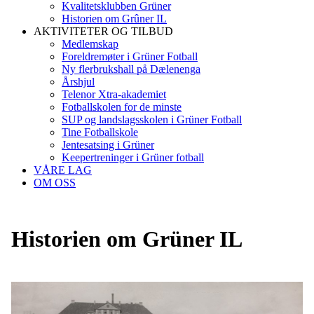
Kvalitetsklubben Grüner
Historien om Grûner IL
AKTIVITETER OG TILBUD
Medlemskap
Foreldremøter i Grüner Fotball
Ny flerbrukshall på Dælenenga
Årshjul
Telenor Xtra-akademiet
Fotballskolen for de minste
SUP og landslagsskolen i Grüner Fotball
Tine Fotballskole
Jentesatsing i Grüner
Keepertreninger i Grüner fotball
VÅRE LAG
OM OSS
Historien om Grüner IL