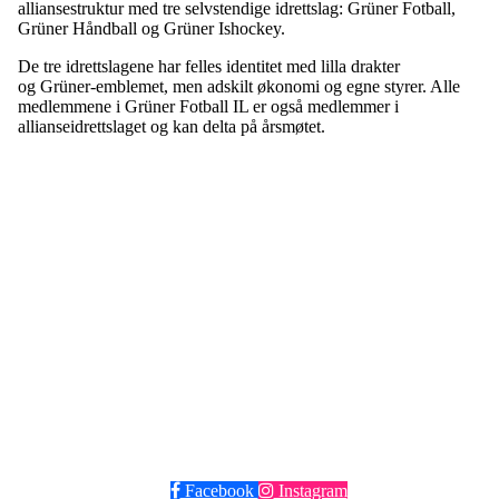
alliansestruktur med tre selvstendige idrettslag: Grüner Fotball,
Grüner Håndball og Grüner Ishockey.
De tre idrettslagene har felles identitet med lilla drakter
og Grüner-emblemet, men adskilt økonomi og egne styrer. Alle
medlemmene i Grüner Fotball IL er også medlemmer i
allianseidrettslaget og kan delta på årsmøtet.
Grüner Fotball
Post og besøksadresse: Seilduksgaten 30, 0552 Oslo
E-post:
post@gruner.no
Telefon: 929 74 273
VIPPS: 13609 eller søk opp Grüner Fotball
Facebook
Instagram