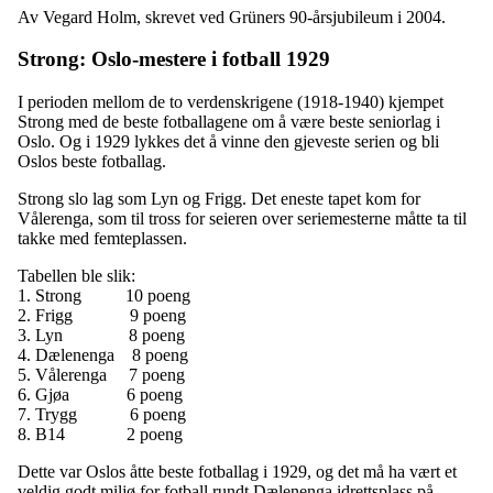
Av Vegard Holm, skrevet ved Grüners 90-årsjubileum i 2004.
Strong: Oslo-mestere i fotball 1929
I perioden mellom de to verdenskrigene (1918-1940) kjempet
Strong med de beste fotballagene om å være beste seniorlag i
Oslo. Og i 1929 lykkes det å vinne den gjeveste serien og bli
Oslos beste fotballag.
Strong slo lag som Lyn og Frigg. Det eneste tapet kom for
Vålerenga, som til tross for seieren over seriemesterne måtte ta til
takke med femteplassen.
Tabellen ble slik:
1. Strong 10 poeng
2. Frigg 9 poeng
3. Lyn 8 poeng
4. Dælenenga 8 poeng
5. Vålerenga 7 poeng
6. Gjøa 6 poeng
7. Trygg 6 poeng
8. B14 2 poeng
Dette var Oslos åtte beste fotballag i 1929, og det må ha vært et
veldig godt miljø for fotball rundt Dælenenga idrettsplass på