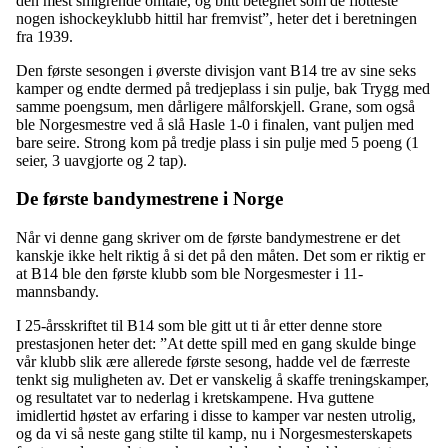
den mest smigrende omtale, og blitt betegnet som de flotteste
nogen ishockeyklubb hittil har fremvist”, heter det i beretningen
fra 1939.
Den første sesongen i øverste divisjon vant B14 tre av sine seks
kamper og endte dermed på tredjeplass i sin pulje, bak Trygg med
samme poengsum, men dårligere målforskjell. Grane, som også
ble Norgesmestre ved å slå Hasle 1-0 i finalen, vant puljen med
bare seire. Strong kom på tredje plass i sin pulje med 5 poeng (1
seier, 3 uavgjorte og 2 tap).
De første bandymestrene i Norge
Når vi denne gang skriver om de første bandymestrene er det
kanskje ikke helt riktig å si det på den måten. Det som er riktig er
at B14 ble den første klubb som ble Norgesmester i 11-
mannsbandy.
I 25-årsskriftet til B14 som ble gitt ut ti år etter denne store
prestasjonen heter det: ”At dette spill med en gang skulde binge
vår klubb slik ære allerede første sesong, hadde vel de færreste
tenkt sig muligheten av. Det er vanskelig å skaffe treningskamper,
og resultatet var to nederlag i kretskampene. Hva guttene
imidlertid høstet av erfaring i disse to kamper var nesten utrolig,
og da vi så neste gang stilte til kamp, nu i Norgesmesterskapets