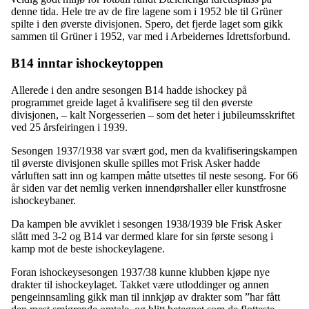
denne tida. Hele tre av de fire lagene som i 1952 ble til Grüner
spilte i den øverste divisjonen. Spero, det fjerde laget som gikk
sammen til Grüner i 1952, var med i Arbeidernes Idrettsforbund.
B14 inntar ishockeytoppen
Allerede i den andre sesongen B14 hadde ishockey på
programmet greide laget å kvalifisere seg til den øverste
divisjonen, – kalt Norgesserien – som det heter i jubileumsskriftet
ved 25 årsfeiringen i 1939.
Sesongen 1937/1938 var svært god, men da kvalifiseringskampen
til øverste divisjonen skulle spilles mot Frisk Asker hadde
vårluften satt inn og kampen måtte utsettes til neste sesong. For 66
år siden var det nemlig verken innendørshaller eller kunstfrosne
ishockeybaner.
Da kampen ble avviklet i sesongen 1938/1939 ble Frisk Asker
slått med 3-2 og B14 var dermed klare for sin første sesong i
kamp mot de beste ishockeylagene.
Foran ishockeysesongen 1937/38 kunne klubben kjøpe nye
drakter til ishockeylaget. Takket være utloddinger og annen
pengeinnsamling gikk man til innkjøp av drakter som ”har fått