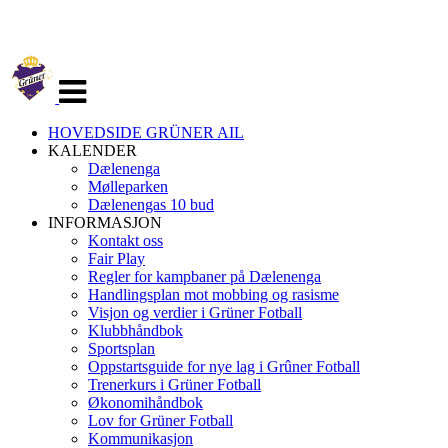
Veksle
navigasjon
HOVEDSIDE GRÜNER AIL
KALENDER
Dælenenga
Mølleparken
Dælenengas 10 bud
INFORMASJON
Kontakt oss
Fair Play
Regler for kampbaner på Dælenenga
Handlingsplan mot mobbing og rasisme
Visjon og verdier i Grüner Fotball
Klubbhåndbok
Sportsplan
Oppstartsguide for nye lag i Grûner Fotball
Trenerkurs i Grüner Fotball
Økonomihåndbok
Lov for Grüner Fotball
Kommunikasjon