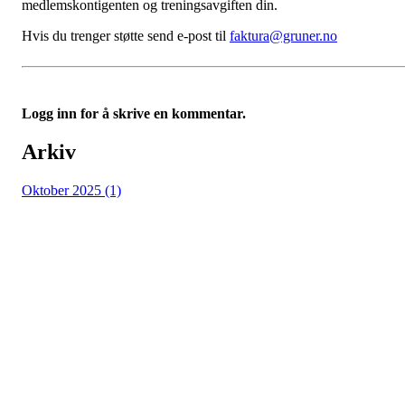
medlemskontigenten og treningsavgiften din.
Hvis du trenger støtte send e-post til
faktura@gruner.no
Logg inn for å skrive en kommentar.
Arkiv
Oktober 2025 (1)
Grüner Fotball
Post og besøksadresse: Seilduksgaten 30, 0552 Oslo
E-post:
post@gruner.no
Telefon: 929 74 273
VIPPS: 13609 eller søk opp Grüner Fotball