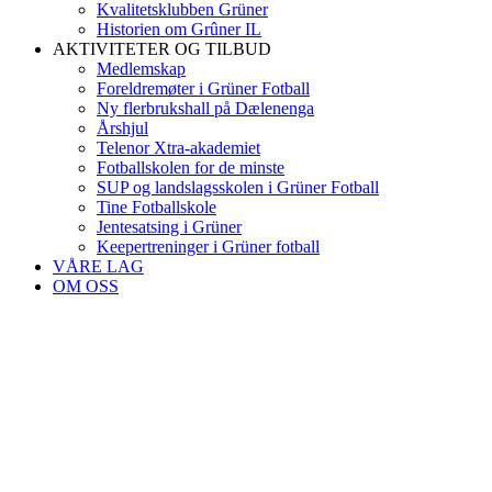
Kvalitetsklubben Grüner
Historien om Grûner IL
AKTIVITETER OG TILBUD
Medlemskap
Foreldremøter i Grüner Fotball
Ny flerbrukshall på Dælenenga
Årshjul
Telenor Xtra-akademiet
Fotballskolen for de minste
SUP og landslagsskolen i Grüner Fotball
Tine Fotballskole
Jentesatsing i Grüner
Keepertreninger i Grüner fotball
VÅRE LAG
OM OSS