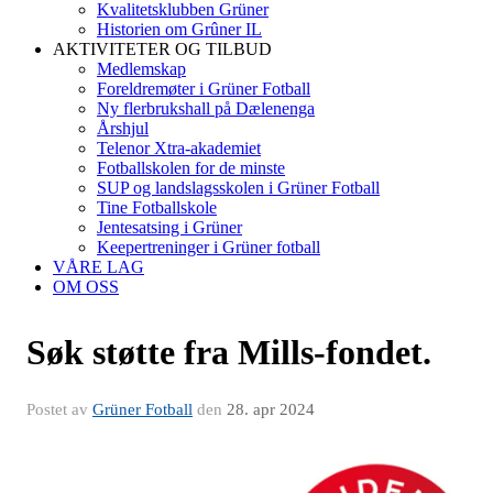
Kvalitetsklubben Grüner
Historien om Grûner IL
AKTIVITETER OG TILBUD
Medlemskap
Foreldremøter i Grüner Fotball
Ny flerbrukshall på Dælenenga
Årshjul
Telenor Xtra-akademiet
Fotballskolen for de minste
SUP og landslagsskolen i Grüner Fotball
Tine Fotballskole
Jentesatsing i Grüner
Keepertreninger i Grüner fotball
VÅRE LAG
OM OSS
Søk støtte fra Mills-fondet.
Postet av
Grüner Fotball
den
28. apr 2024