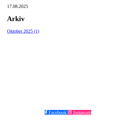
17.08.2025
Arkiv
Oktober 2025 (1)
Grüner Fotball
Post og besøksadresse: Seilduksgaten 30, 0552 Oslo
E-post:
post@gruner.no
Telefon: 929 74 273
VIPPS: 13609 eller søk opp Grüner Fotball
Facebook
Instagram