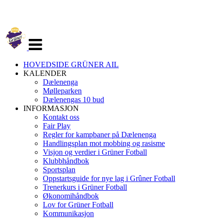
Veksle
navigasjon
HOVEDSIDE GRÜNER AIL
KALENDER
Dælenenga
Mølleparken
Dælenengas 10 bud
INFORMASJON
Kontakt oss
Fair Play
Regler for kampbaner på Dælenenga
Handlingsplan mot mobbing og rasisme
Visjon og verdier i Grüner Fotball
Klubbhåndbok
Sportsplan
Oppstartsguide for nye lag i Grûner Fotball
Trenerkurs i Grüner Fotball
Økonomihåndbok
Lov for Grüner Fotball
Kommunikasjon