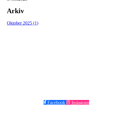
Arkiv
Oktober 2025 (1)
Grüner Fotball
Post og besøksadresse: Seilduksgaten 30, 0552 Oslo
E-post:
post@gruner.no
Telefon: 929 74 273
VIPPS: 13609 eller søk opp Grüner Fotball
Facebook
Instagram