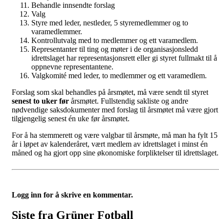
Behandle innsendte forslag
Valg
Styre med leder, nestleder, 5 styremedlemmer og to
varamedlemmer.
Kontrollutvalg med to medlemmer og ett varamedlem.
Representanter til ting og møter i de organisasjonsledd
idrettslaget har representasjonsrett eller gi styret fullmakt til å
oppnevne representantene.
Valgkomité med leder, to medlemmer og ett varamedlem.
Forslag som skal behandles på årsmøtet, må være sendt til styret
senest to uker før
årsmøtet. Fullstendig sakliste og andre
nødvendige saksdokumenter med forslag til årsmøtet må være gjort
tilgjengelig senest én uke før årsmøtet.
For å ha stemmerett og være valgbar til årsmøte, må man ha fylt 15
år i løpet av kalenderåret, vært medlem av idrettslaget i minst én
måned og ha gjort opp sine økonomiske forpliktelser til idrettslaget.
Logg inn for å skrive en kommentar.
Siste fra Grüner Fotball