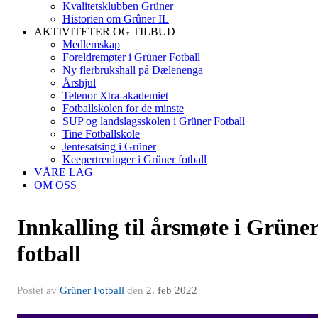
Kvalitetsklubben Grüner
Historien om Grûner IL
AKTIVITETER OG TILBUD
Medlemskap
Foreldremøter i Grüner Fotball
Ny flerbrukshall på Dælenenga
Årshjul
Telenor Xtra-akademiet
Fotballskolen for de minste
SUP og landslagsskolen i Grüner Fotball
Tine Fotballskole
Jentesatsing i Grüner
Keepertreninger i Grüner fotball
VÅRE LAG
OM OSS
Innkalling til årsmøte i Grüne
fotball
Postet av
Grüner Fotball
den
2. feb 2022