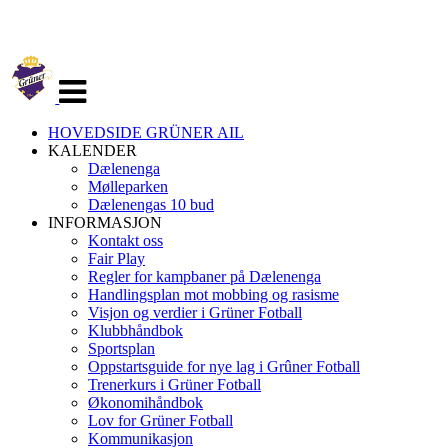
Veksle
navigasjon
HOVEDSIDE GRÜNER AIL
KALENDER
Dælenenga
Mølleparken
Dælenengas 10 bud
INFORMASJON
Kontakt oss
Fair Play
Regler for kampbaner på Dælenenga
Handlingsplan mot mobbing og rasisme
Visjon og verdier i Grüner Fotball
Klubbhåndbok
Sportsplan
Oppstartsguide for nye lag i Grûner Fotball
Trenerkurs i Grüner Fotball
Økonomihåndbok
Lov for Grüner Fotball
Kommunikasjon