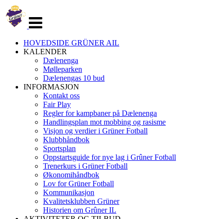
Veksle
navigasjon
HOVEDSIDE GRÜNER AIL
KALENDER
Dælenenga
Mølleparken
Dælenengas 10 bud
INFORMASJON
Kontakt oss
Fair Play
Regler for kampbaner på Dælenenga
Handlingsplan mot mobbing og rasisme
Visjon og verdier i Grüner Fotball
Klubbhåndbok
Sportsplan
Oppstartsguide for nye lag i Grûner Fotball
Trenerkurs i Grüner Fotball
Økonomihåndbok
Lov for Grüner Fotball
Kommunikasjon
Kvalitetsklubben Grüner
Historien om Grûner IL
AKTIVITETER OG TILBUD