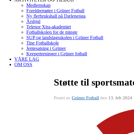
Medlemskap
Foreldremøter i Grüner Fotball
Ny flerbrukshall på Dælenenga
Årshjul
Telenor Xtra-akademiet
Fotballskolen for de minste
SUP og landslagsskolen i Grüner Fotball
Tine Fotballskole
Jentesatsing i Grüner
Keepertreninger i Grüner fotball
VÅRE LAG
OM OSS
Støtte til sportsmat
Postet av
Grüner Fotball
den
13. feb 2024