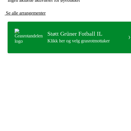
Ingen aktuelle aktiviteter for øyeblikket
Se alle arrangementer
Støtt Grüner Fotball IL
Klikk her og velg grasrotmottaker
Grüner Fotball
Post og besøksadresse: Seilduksgaten 30, 0552 Oslo
E-post:
post@gruner.no
Telefon: 929 74 273
VIPPS: 13609 eller søk opp Grüner Fotball