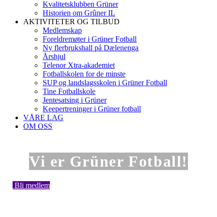
Kvalitetsklubben Grüner
Historien om Grûner IL
AKTIVITETER OG TILBUD
Medlemskap
Foreldremøter i Grüner Fotball
Ny flerbrukshall på Dælenenga
Årshjul
Telenor Xtra-akademiet
Fotballskolen for de minste
SUP og landslagsskolen i Grüner Fotball
Tine Fotballskole
Jentesatsing i Grüner
Keepertreninger i Grüner fotball
VÅRE LAG
OM OSS
Vi er Grüner Fotball!
Bli medlem