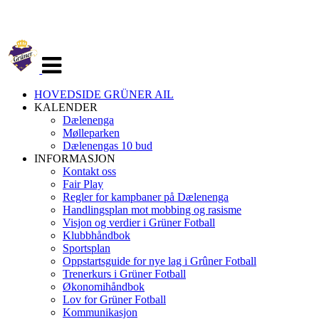
Veksle
navigasjon
HOVEDSIDE GRÜNER AIL
KALENDER
Dælenenga
Mølleparken
Dælenengas 10 bud
INFORMASJON
Kontakt oss
Fair Play
Regler for kampbaner på Dælenenga
Handlingsplan mot mobbing og rasisme
Visjon og verdier i Grüner Fotball
Klubbhåndbok
Sportsplan
Oppstartsguide for nye lag i Grûner Fotball
Trenerkurs i Grüner Fotball
Økonomihåndbok
Lov for Grüner Fotball
Kommunikasjon