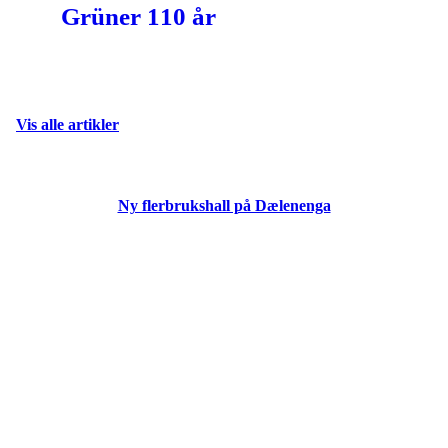
Grüner 110 år
Vis alle artikler
Ny flerbrukshall på Dælenenga
Fotball er et lagspill der vi er
avhengige av hverandre for