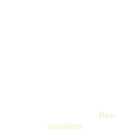
å lykkes, og der ingen skal
stå alene. Som klubb, lag og
enkeltmennesker jobber vi
sammen mot samme mål.
Det er i fellesskapet vi
lykkes. Vi skal gjøre
hverandre gode, og inspirere
og løfte hverandre.
Derfor er vår visjon
Best
sammen
.