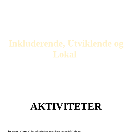
Vi skal oppfylle visjonen ved
å følge våre verdier
Inkluderende
,
Utviklende
og
Lokal
.
AKTIVITETER