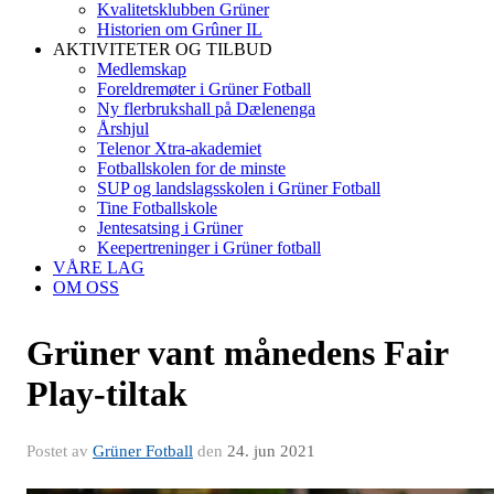
Kvalitetsklubben Grüner
Historien om Grûner IL
AKTIVITETER OG TILBUD
Medlemskap
Foreldremøter i Grüner Fotball
Ny flerbrukshall på Dælenenga
Årshjul
Telenor Xtra-akademiet
Fotballskolen for de minste
SUP og landslagsskolen i Grüner Fotball
Tine Fotballskole
Jentesatsing i Grüner
Keepertreninger i Grüner fotball
VÅRE LAG
OM OSS
Grüner vant månedens Fair
Play-tiltak
Postet av
Grüner Fotball
den
24. jun 2021