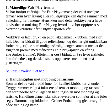
1. Månedlige Fair Play-temaer
Vi har innført et årshjul for Fair Play-temaer, det vil si utvalgte
temaer som hver årgang eller spillergruppe kan drøfte sammen med
veiledning fra trenerne. Hensikten med dette verktøyet er å heve
bevisstheten omkring Fair Play og hvordan vi bør oppføre oss
overfor hverandre når vi utøver sporten vår.
Verktøyet er tatt i bruk i en pilot i akademiet i klubben, med stort
hell. Det har bidratt til gode refleksjoner, og det har gitt umiddelbar
forbedringer (noe som muligens/trolig henger sammen med at det
følger en premie med månedens Fair Play-spiller, en kåring
alle ønsker å vinne). Piloten har også bidratt til å se hvor årshjulet
kan forbedres, og det skal straks oppdateres med noen små
justeringer.
Se Fair Play-årshjulet her
2. Handlingsplan mot mobbing og rasisme
Som en del av vårt arbeid innenfor kvalitetsklubb, har vi under
Trygge rammer valgt å fokusere på temaet mobbing og rasisme. I
den forbindelse har vi laget en handlingsplan mot mobbing og
rasisme. Handlingsplanen skal sikre leveregler som gjør at alle føler
seg velkommen og inkludert i Grüner Fotball – og gleder seg til
både trening og kamp.