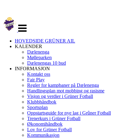
Veksle
navigasjon
HOVEDSIDE GRÜNER AIL
KALENDER
Dælenenga
Mølleparken
Dælenengas 10 bud
INFORMASJON
Kontakt oss
Fair Play
Regler for kampbaner på Dælenenga
Handlingsplan mot mobbing og rasisme
Visjon og verdier i Grüner Fotball
Klubbhåndbok
Sportsplan
Oppstartsguide for nye lag i Grûner Fotball
Trenerkurs i Grüner Fotball
Økonomihåndbok
Lov for Grüner Fotball
Kommunikasjon