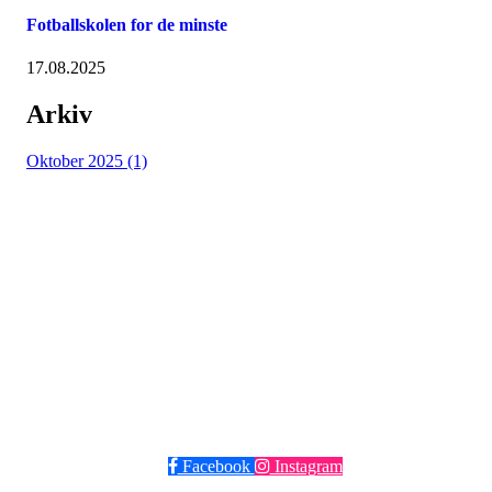
Fotballskolen for de minste
17.08.2025
Arkiv
Oktober 2025 (1)
Grüner Fotball
Post og besøksadresse: Seilduksgaten 30, 0552 Oslo
E-post:
post@gruner.no
Telefon: 929 74 273
VIPPS: 13609 eller søk opp Grüner Fotball
Facebook
Instagram