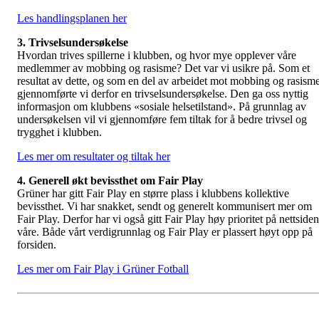
Les handlingsplanen her
3. Trivselsundersøkelse
Hvordan trives spillerne i klubben, og hvor mye opplever våre
medlemmer av mobbing og rasisme? Det var vi usikre på. Som et
resultat av dette, og som en del av arbeidet mot mobbing og rasisme
gjennomførte vi derfor en trivselsundersøkelse. Den ga oss nyttig
informasjon om klubbens «sosiale helsetilstand». På grunnlag av
undersøkelsen vil vi gjennomføre fem tiltak for å bedre trivsel og
trygghet i klubben.
Les mer om resultater og tiltak her
4. Generell økt bevissthet om Fair Play
Grüner har gitt Fair Play en større plass i klubbens kollektive
bevissthet. Vi har snakket, sendt og generelt kommunisert mer om
Fair Play. Derfor har vi også gitt Fair Play høy prioritet på nettside
våre. Både vårt verdigrunnlag og Fair Play er plassert høyt opp på
forsiden.
Les mer om Fair Play i Grüner Fotball