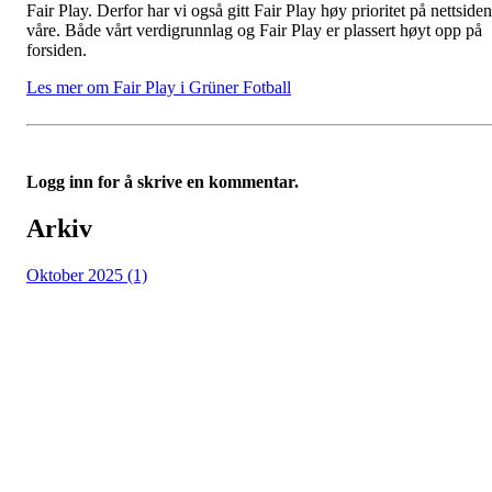
Fair Play. Derfor har vi også gitt Fair Play høy prioritet på nettside
våre. Både vårt verdigrunnlag og Fair Play er plassert høyt opp på
forsiden.
Les mer om Fair Play i Grüner Fotball
Logg inn for å skrive en kommentar.
Arkiv
Oktober 2025 (1)
Grüner Fotball
Post og besøksadresse: Seilduksgaten 30, 0552 Oslo
E-post:
post@gruner.no