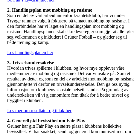
2. Handlingsplan mot mobbing og rasisme
Som en del av vårt arbeid innenfor kvalitetsklubb, har vi under
Trygge rammer valgt å fokusere på temaet mobbing og rasisme. I
den forbindelse har vi laget en handlingsplan mot mobbing og
rasisme. Handlingsplanen skal sikre leveregler som gjør at alle føler
seg velkommen og inkludert i Grüner Fotball – og gleder seg til
både trening og kamp.
Les handlingsplanen her
3. Trivselsundersøkelse
Hvordan trives spillerne i klubben, og hvor mye opplever våre
medlemmer av mobbing og rasisme? Det var vi usikre på. Som et
resultat av dette, og som en del av arbeidet mot mobbing og rasisme
gjennomførte vi derfor en trivselsundersøkelse. Den ga oss nyttig
informasjon om klubbens «sosiale helsetilstand». På grunnlag av
undersøkelsen vil vi gjennomføre fem tiltak for å bedre trivsel og
trygghet i klubben.
Les mer om resultater og tiltak her
4. Generell økt bevissthet om Fair Play
Grüner har gitt Fair Play en større plass i klubbens kollektive
bevissthet. Vi har snakket, sendt og generelt kommunisert mer om