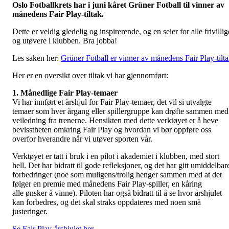
Oslo Fotballkrets har i juni kåret Grüner Fotball til vinner av
månedens Fair Play-tiltak.
Dette er veldig gledelig og inspirerende, og en seier for alle frivillig
og utøvere i klubben. Bra jobba!
Les saken her:
Grüner Fotball er vinner av månedens Fair Play-tilt
Her er en oversikt over tiltak vi har gjennomført:
1. Månedlige Fair Play-temaer
Vi har innført et årshjul for Fair Play-temaer, det vil si utvalgte
temaer som hver årgang eller spillergruppe kan drøfte sammen med
veiledning fra trenerne. Hensikten med dette verktøyet er å heve
bevisstheten omkring Fair Play og hvordan vi bør oppføre oss
overfor hverandre når vi utøver sporten vår.
Verktøyet er tatt i bruk i en pilot i akademiet i klubben, med stort
hell. Det har bidratt til gode refleksjoner, og det har gitt umiddelbar
forbedringer (noe som muligens/trolig henger sammen med at det
følger en premie med månedens Fair Play-spiller, en kåring
alle ønsker å vinne). Piloten har også bidratt til å se hvor årshjulet
kan forbedres, og det skal straks oppdateres med noen små
justeringer.
Se Fair Play-årshjulet her