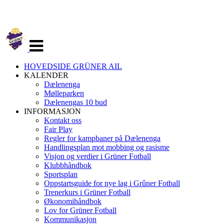
Veksle
navigasjon
HOVEDSIDE GRÜNER AIL
KALENDER
Dælenenga
Mølleparken
Dælenengas 10 bud
INFORMASJON
Kontakt oss
Fair Play
Regler for kampbaner på Dælenenga
Handlingsplan mot mobbing og rasisme
Visjon og verdier i Grüner Fotball
Klubbhåndbok
Sportsplan
Oppstartsguide for nye lag i Grûner Fotball
Trenerkurs i Grüner Fotball
Økonomihåndbok
Lov for Grüner Fotball
Kommunikasjon