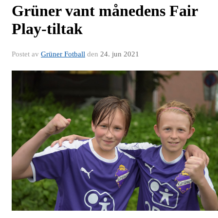
Grüner vant månedens Fair
Play-tiltak
Postet av
Grüner Fotball
den
24. jun 2021