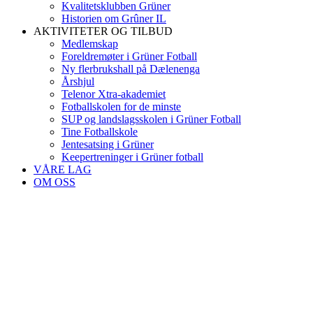
Kvalitetsklubben Grüner
Historien om Grûner IL
AKTIVITETER OG TILBUD
Medlemskap
Foreldremøter i Grüner Fotball
Ny flerbrukshall på Dælenenga
Årshjul
Telenor Xtra-akademiet
Fotballskolen for de minste
SUP og landslagsskolen i Grüner Fotball
Tine Fotballskole
Jentesatsing i Grüner
Keepertreninger i Grüner fotball
VÅRE LAG
OM OSS